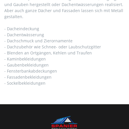
und Gauben hergestellt oder Dachentwässerungen realisiert.
Aber auch ganze Dächer und Fassaden lassen sich mit Metall
gestalten.
- Dacheindeckung
- Dachentwässerung
- Dachschmuck und Zierornamente
- Dachzubehör wie Schnee- oder Laubschutzgitter
- Blenden an Ortgängen, Kehlen und Traufen
- Kaminbekleidungen
- Gaubenbekleidungen
- Fensterbankabdeckungen
- Fassadenbekleidungen
- Sockelbekleidungen