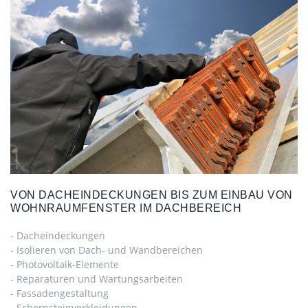
VON
DACHEINDECKUNGEN
BIS
ZUM
EINBAU
VON
WOHNRAUMFENSTER
IM
DACHBEREICH
- Dacheindeckungen
- Isolieren von Dach- und Wandbereichen
- Photovoltaik-Elemente
- Reparaturen und Wartungsarbeiten
- Fassadengestaltung
- Schornsteinverkleidungen